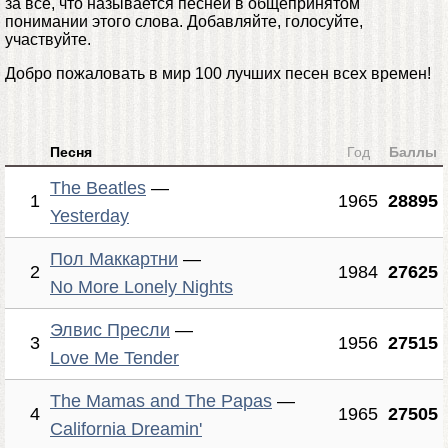
за все, что называется песней в общепринятом
понимании этого слова. Добавляйте, голосуйте,
участвуйте.
Добро пожаловать в мир 100 лучших песен всех времен!
Песня
Год
Баллы
The Beatles
—
1
1965
28895
Yesterday
Пол Маккартни
—
2
1984
27625
No More Lonely Nights
Элвис Пресли
—
3
1956
27515
Love Me Tender
The Mamas and The Papas
—
4
1965
27505
California Dreamin'