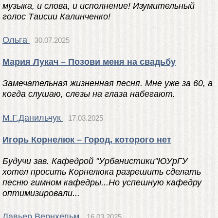
музыка, и слова, и исполнение! Изумительный
голос Таисии Калинченко!
Ольга
30.07.2025
Мария Лукач – Позови меня на свадьбу
Замечательная жизненная песня. Мне уже за 60, а
когда слушаю, слезы на глаза набегают.
М.Г.Данильчук
17.03.2025
Игорь Корнелюк – Город, которого нет
Будучи зав. Кафедрой "Урбанистики"ЮУрГУ
хотел просить Корнелюка разрешить сделать
песню гимном кафедры...Но успешную кафедру
оптимизировали...
Лавьер Вернхельм
16.03.2025