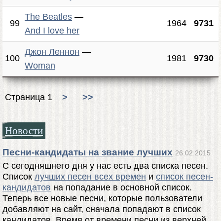
The Beatles
—
99
1964
9731
And I love her
Джон Леннон
—
100
1981
9730
Woman
Страница 1
>
>>
Новости
Песни-кандидаты на звание лучших
26.02.2015
С сегодняшнего дня у нас есть два списка песен.
Список
лучших песен всех времен
и
список песен-
кандидатов
на попадание в основной список.
Теперь все новые песни, которые пользователи
добавляют на сайт, сначала попадают в список
кандидатов. Время от времени песни из верхней