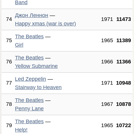
Band
Джон Леннон
—
74
1971
11473
Happy xmas (war is over)
The Beatles
—
75
1965
11389
Girl
The Beatles
—
76
1966
11366
Yellow Submarine
Led Zeppelin
—
77
1971
10948
Stairway to Heaven
The Beatles
—
78
1967
10878
Penny Lane
The Beatles
—
79
1965
10722
Help!