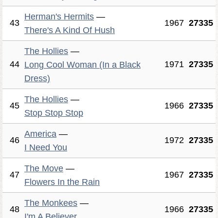
Herman's Hermits
—
43
1967
27335
There's A Kind Of Hush
The Hollies
—
44
1971
27335
Long Cool Woman (In a Black
Dress)
The Hollies
—
45
1966
27335
Stop Stop Stop
America
—
46
1972
27335
I Need You
The Move
—
47
1967
27335
Flowers In the Rain
The Monkees
—
48
1966
27335
I'm A Believer