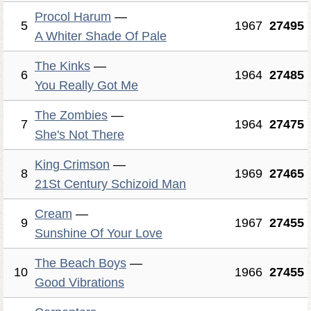
Procol Harum
—
5
1967
27495
A Whiter Shade Of Pale
The Kinks
—
6
1964
27485
You Really Got Me
The Zombies
—
7
1964
27475
She's Not There
King Crimson
—
8
1969
27465
21St Century Schizoid Man
Cream
—
9
1967
27455
Sunshine Of Your Love
The Beach Boys
—
10
1966
27455
Good Vibrations