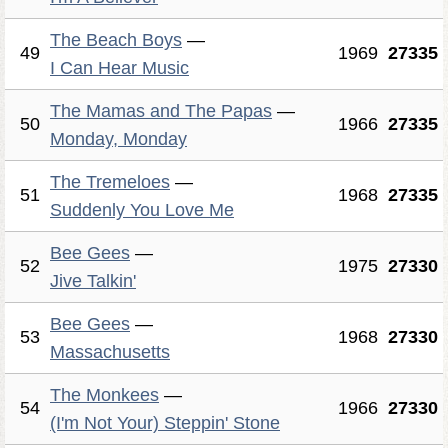
The Beach Boys
—
49
1969
27335
I Can Hear Music
The Mamas and The Papas
—
50
1966
27335
Monday, Monday
The Tremeloes
—
51
1968
27335
Suddenly You Love Me
Bee Gees
—
52
1975
27330
Jive Talkin'
Bee Gees
—
53
1968
27330
Massachusetts
The Monkees
—
54
1966
27330
(I'm Not Your) Steppin' Stone