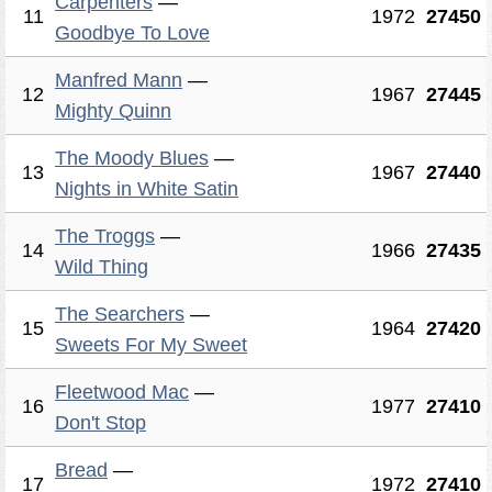
Carpenters
—
11
1972
27450
Goodbye To Love
Manfred Mann
—
12
1967
27445
Mighty Quinn
The Moody Blues
—
13
1967
27440
Nights in White Satin
The Troggs
—
14
1966
27435
Wild Thing
The Searchers
—
15
1964
27420
Sweets For My Sweet
Fleetwood Mac
—
16
1977
27410
Don't Stop
Bread
—
17
1972
27410