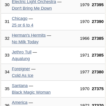
Electric Light Orchestra
—
30
1979
27395
Don't Bring Me Down
Chicago
—
31
1970
27390
25 or 6 to 4
Herman's Hermits
—
32
1966
27385
No Milk Today
Jethro Tull
—
33
1971
27385
Aqualung
Foreigner
—
34
1977
27380
Cold As Ice
Santana
—
35
1970
27375
Black Magic Woman
America
—
36
1972
27370