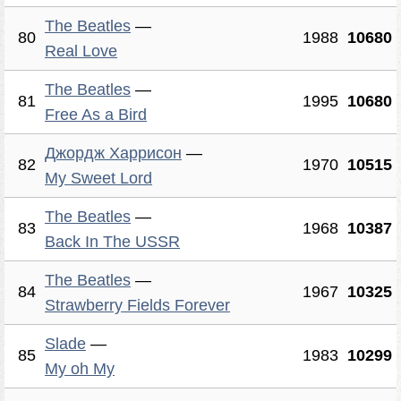
The Beatles
—
80
1988
10680
Real Love
The Beatles
—
81
1995
10680
Free As a Bird
Джордж Харрисон
—
82
1970
10515
My Sweet Lord
The Beatles
—
83
1968
10387
Back In The USSR
The Beatles
—
84
1967
10325
Strawberry Fields Forever
Slade
—
85
1983
10299
My oh My