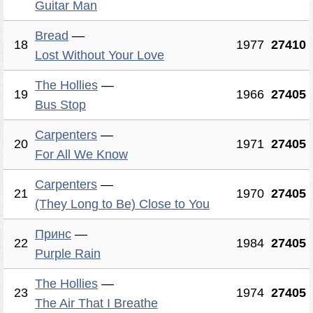
Guitar Man
Bread
—
18
1977
27410
Lost Without Your Love
The Hollies
—
19
1966
27405
Bus Stop
Carpenters
—
20
1971
27405
For All We Know
Carpenters
—
21
1970
27405
(They Long to Be) Close to You
Принс
—
22
1984
27405
Purple Rain
The Hollies
—
23
1974
27405
The Air That I Breathe