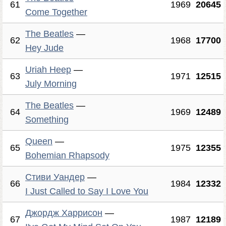
61
1969
20645
Come Together
The Beatles
—
62
1968
17700
Hey Jude
Uriah Heep
—
63
1971
12515
July Morning
The Beatles
—
64
1969
12489
Something
Queen
—
65
1975
12355
Bohemian Rhapsody
Стиви Уандер
—
66
1984
12332
I Just Called to Say I Love You
Джордж Харрисон
—
67
1987
12189