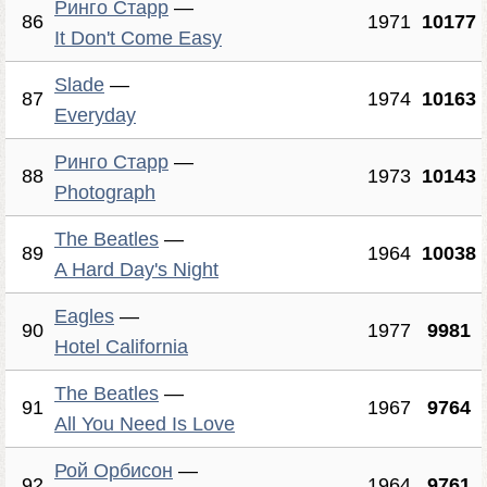
Ринго Старр
—
86
1971
10177
It Don't Come Easy
Slade
—
87
1974
10163
Everyday
Ринго Старр
—
88
1973
10143
Photograph
The Beatles
—
89
1964
10038
A Hard Day's Night
Eagles
—
90
1977
9981
Hotel California
The Beatles
—
91
1967
9764
All You Need Is Love
Рой Орбисон
—
92
1964
9761