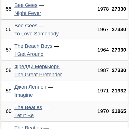
Bee Gees
—
55
1978
27330
Night Fever
Bee Gees
—
56
1967
27330
To Love Somebody
The Beach Boys
—
57
1964
27330
I Get Around
Фредди Меркьюри
—
58
1987
27330
The Great Pretender
Джон Леннон
—
59
1971
21932
Imagine
The Beatles
—
60
1970
21865
Let It Be
The Beatles
—