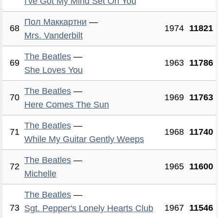
I've Got My Mind Set On You
Пол Маккартни
—
68
1974
11821
Mrs. Vanderbilt
The Beatles
—
69
1963
11786
She Loves You
The Beatles
—
70
1969
11763
Here Comes The Sun
The Beatles
—
71
1968
11740
While My Guitar Gently Weeps
The Beatles
—
72
1965
11600
Michelle
The Beatles
—
73
1967
11546
Sgt. Pepper's Lonely Hearts Club