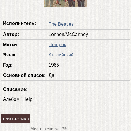
Исполнитель:
The Beatles
Автор:
Lennon/McCartney
Метки:
Поп-рок
Язык:
Английский
Год:
1965
Основной список:
Да
Описание:
Альбом "Help!"
Статистика
Место в списке:
79