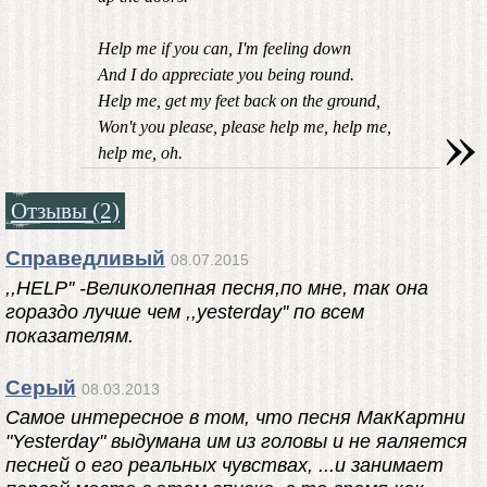
Help me if you can, I'm feeling down
And I do appreciate you being round.
Help me, get my feet back on the ground,
»
Won't you please, please help me, help me,
help me, oh.
Отзывы (2)
Справедливый
08.07.2015
,,HELP'' -Великолепная песня,по мне, так она
гораздо лучше чем ,,yesterday'' по всем
показателям.
Серый
08.03.2013
Самое интересное в том, что песня МакКартни
"Yesterday" выдумана им из головы и не яаляется
песней о его реальных чувствах, ...и занимает