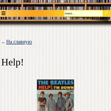
На главную
←
Help!