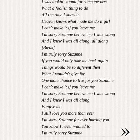
I was lookin' 'round for someone new
What a foolish thing to do
All the time I knew it
Heaven knows what made me do it girl
I can't make it if you leave me
I'm sorry Suzanne believe me I was wrong
And I knew I was all along, all along
[Break]
I'm truly sorry Suzanne
If you would only take me back again
Things would be so different then
What I wouldn't give for
One more chance to live for you Suzanne
I can't make it if you leave me
I'm sorry Suzanne believe me I was wrong
And I knew I was all along
Forgive me
I still love you more than ever
»
I'm sorry Suzanne for ever hurting you
You know I never wanted to
I'm truly sorry Suzanne