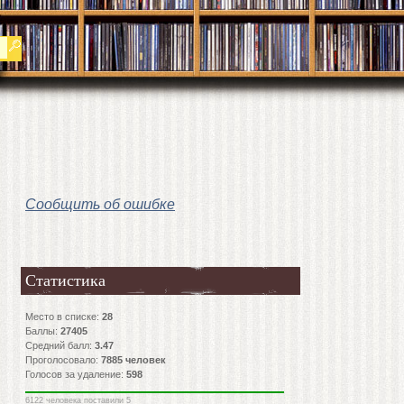
Сообщить об ошибке
Статистика
Место в списке:
28
Баллы:
27405
Средний балл:
3.47
Проголосовало:
7885
человек
Голосов за удаление:
598
6122 человека поставили 5