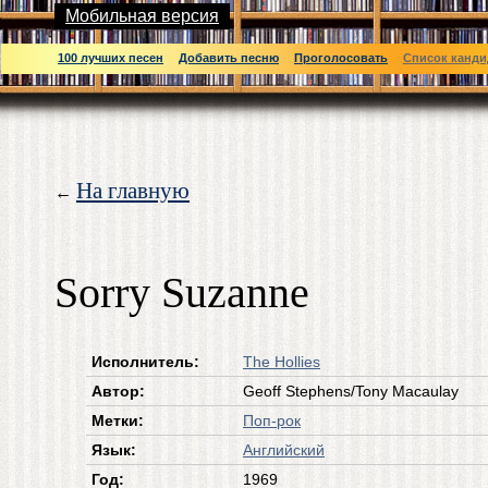
Мобильная версия
100 лучших песен
Добавить песню
Проголосовать
Список канди
На главную
←
Sorry Suzanne
Исполнитель:
The Hollies
Автор:
Geoff Stephens/Tony Macaulay
Метки:
Поп-рок
Язык:
Английский
Год:
1969