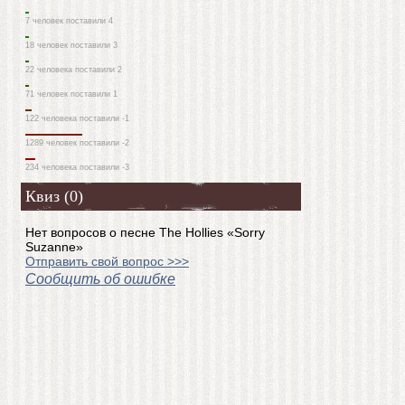
7 человек поставили 4
18 человек поставили 3
22 человека поставили 2
71 человек поставили 1
122 человека поставили -1
1289 человек поставили -2
234 человека поставили -3
Квиз (0)
Нет вопросов о песне The Hollies «Sorry
Suzanne»
Отправить свой вопрос >>>
Сообщить об ошибке