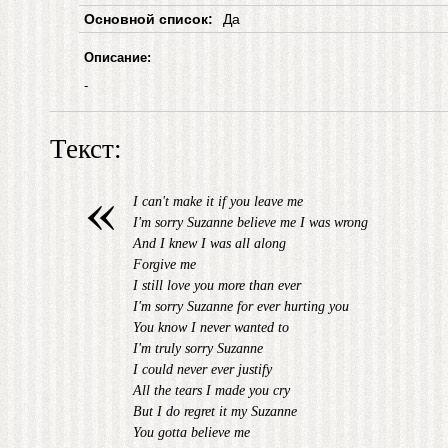
Основной список:
Да
Описание:
-
Текст:
«
I can't make it if you leave me
I'm sorry Suzanne believe me I was wrong
And I knew I was all along
Forgive me
I still love you more than ever
I'm sorry Suzanne for ever hurting you
You know I never wanted to
I'm truly sorry Suzanne
I could never ever justify
All the tears I made you cry
But I do regret it my Suzanne
You gotta believe me