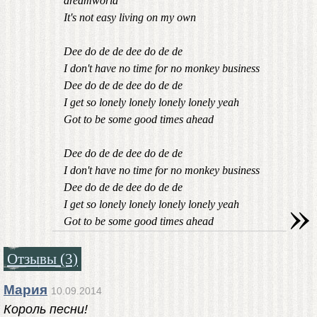
dreamworld
It's not easy living on my own
Dee do de de dee do de de
I don't have no time for no monkey business
Dee do de de dee do de de
I get so lonely lonely lonely lonely yeah
Got to be some good times ahead
Dee do de de dee do de de
I don't have no time for no monkey business
Dee do de de dee do de de
»
I get so lonely lonely lonely lonely yeah
Got to be some good times ahead
Отзывы (3)
Мария
10.09.2014
Король песни!