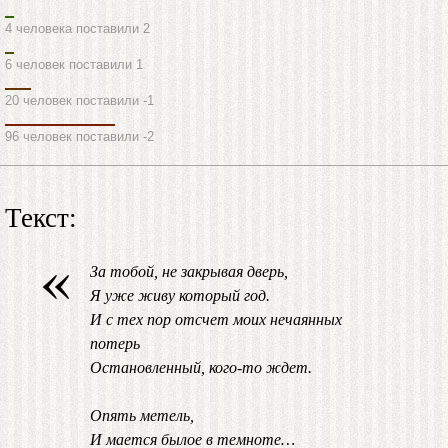
4 человека поставили 2
6 человек поставили 1
20 человек поставили -1
96 человек поставили -2
Текст:
«
За тобой, не закрывая дверь,
Я уже живу который год.
И с тех пор отсчет моих нечаянных
потерь
Остановленный, кого-то ждет.
Опять метель,
И мается былое в темноте…