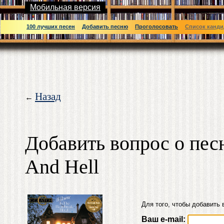
Мобильная версия
100 лучших песен
Добавить песню
Проголосовать
Список канди
Назад
←
Добавить вопрос о пес
And Hell
Для того, чтобы добавить 
Ваш e-mail: