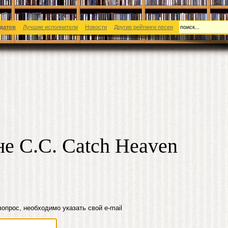
датов
Лучшие исполнители
Новости
Другие рейтинги песен
не C.C. Catch Heaven
вопрос, необходимо указать свой e-mail