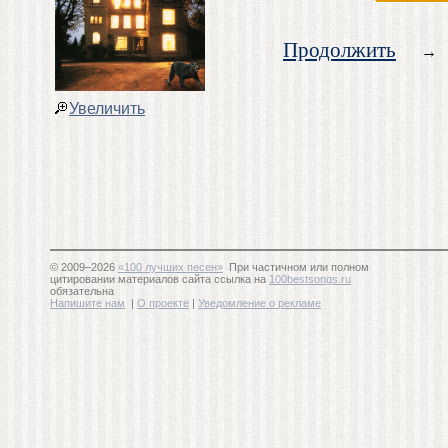
Продолжить
→
Увеличить
© 2009–2026
«100 лучших песен»
При частичном или полном
цитировании материалов сайта ссылка на
100bestsongs.ru
обязательна
Напишите нам
|
О проекте
|
Уведомление о рекламе