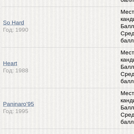
Мест
канд
So Hard
Балл
Год:
1990
Сре
балл
Мест
канд
Heart
Балл
Год:
1988
Сре
балл
Мест
канд
Paninaro'95
Балл
Год:
1995
Сре
балл