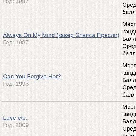
Год:
1987
Сре
балл
Мест
канд
Always On My Mind (кавер Элвиса Пресли)
Балл
Год:
1987
Сре
балл
Мест
канд
Can You Forgive Her?
Балл
Год:
1993
Сре
балл
Мест
канд
Love etc.
Балл
Год:
2009
Сре
балл