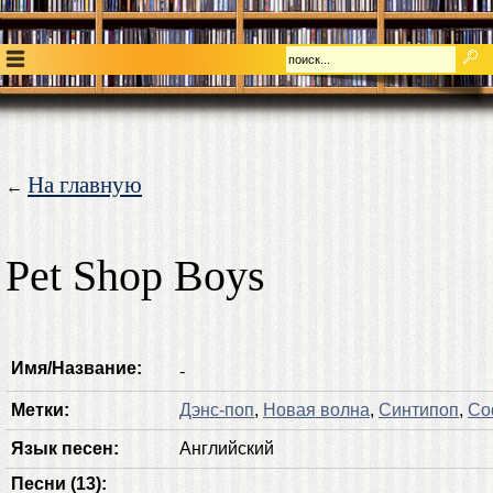
На главную
←
Pet Shop Boys
Имя/Название:
-
Метки:
Дэнс-поп
,
Новая волна
,
Синтипоп
,
Со
Язык песен:
Английский
Песни (13):