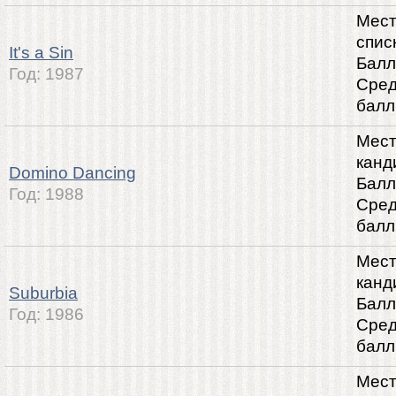
Мест
спис
It's a Sin
Балл
Год:
1987
Сре
балл
Мест
канд
Domino Dancing
Балл
Год:
1988
Сре
балл
Мест
канд
Suburbia
Балл
Год:
1986
Сре
балл
Мест