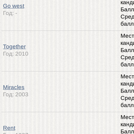
канд
Go west
Балл
Год:
-
Сре
балл
Мест
канд
Together
Балл
Год:
2010
Сре
балл
Мест
канд
Miracles
Балл
Год:
2003
Сре
балл
Мест
канд
Rent
Балл