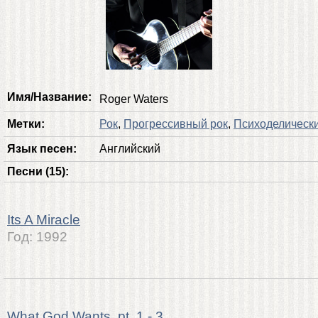
Имя/Название:
Roger Waters
Метки:
Рок
,
Прогрессивный рок
,
Психоделически
Язык песен:
Английский
Песни (15):
Its A Miracle
Год:
1992
What God Wants, pt. 1 - 3