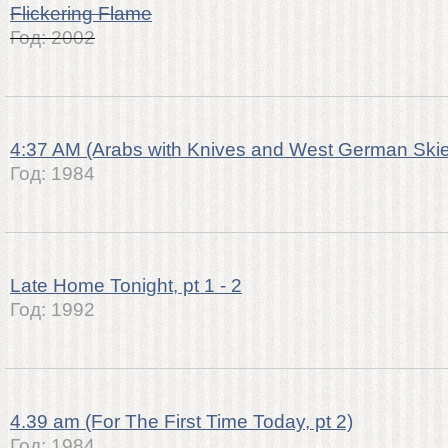
Flickering Flame
Год:
2002
4:37 AM (Arabs with Knives and West German Ski
Год:
1984
Late Home Tonight, pt 1 - 2
Год:
1992
4.39 am (For The First Time Today, pt 2)
Год:
1984