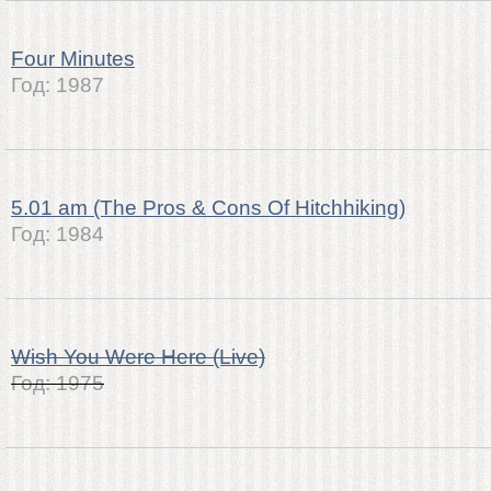
Four Minutes
Год:
1987
5.01 am (The Pros & Cons Of Hitchhiking)
Год:
1984
Wish You Were Here (Live)
Год:
1975