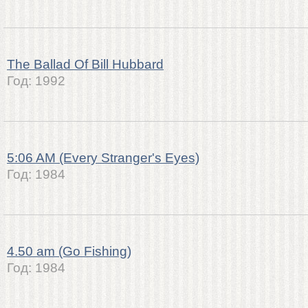
The Ballad Of Bill Hubbard
Год:
1992
5:06 AM (Every Stranger's Eyes)
Год:
1984
4.50 am (Go Fishing)
Год:
1984