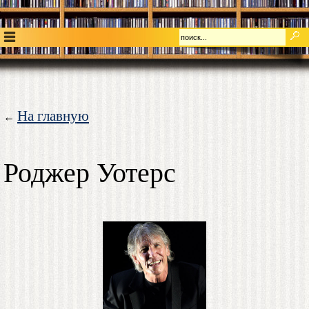
На главную
←
Роджер Уотерс