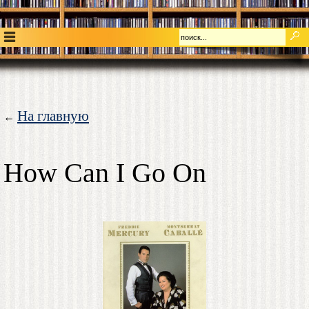
На главную
←
How Can I Go On