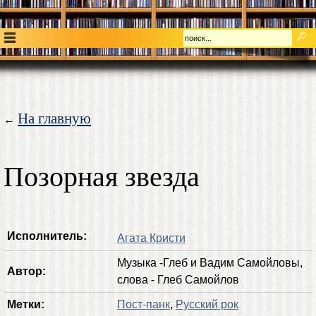
На главную
←
Позорная звезда
Исполнитель:
Агата Кристи
Музыка -Глеб и Вадим Самойловы,
Автор:
слова - Глеб Самойлов
Метки:
Пост-панк
,
Русский рок