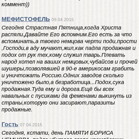
коммент))
МЕФИСТОФЕЛЬ
09.04.2015
Сегодня Страстная Пятница,когда Христа
распяли.Давайте Его вспомним.Его есть за что
вспоминать,а твоего немцова черти поди,прости
,Господи,в аду мучают,жил,как падла продажная и
подох от рук тех,кому служил тварь.Плевать
народ хотел на ваших немцовых,чубайсов и прочей
шушеры,позволявшей в 90-е америкосам грабить
и уничтожать Россию.Одних заводов сколько
уничтожено было,а безработица...Подох,сука
продажная.Туда ему и дорога.Ещё бы всех
навальных с пусиками да феменами выкинуть из
страны,которую они засирают,паразиты
продажные.
Гость
07.04.2015
Сегодня, кстати, день ПАМЯТИ БОРИСА