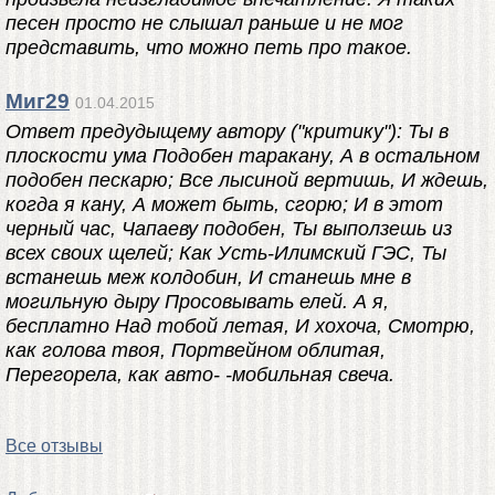
песен просто не слышал раньше и не мог
представить, что можно петь про такое.
Миг29
01.04.2015
Ответ предудыщему автору ("критику"): Ты в
плоскости ума Подобен таракану, А в остальном
подобен пескарю; Все лысиной вертишь, И ждешь,
когда я кану, А может быть, сгорю; И в этот
черный час, Чапаеву подобен, Ты выползешь из
всех своих щелей; Как Усть-Илимский ГЭС, Ты
встанешь меж колдобин, И станешь мне в
могильную дыру Просовывать елей. А я,
бесплатно Над тобой летая, И хохоча, Смотрю,
как голова твоя, Портвейном облитая,
Перегорела, как авто- -мобильная свеча.
Все отзывы