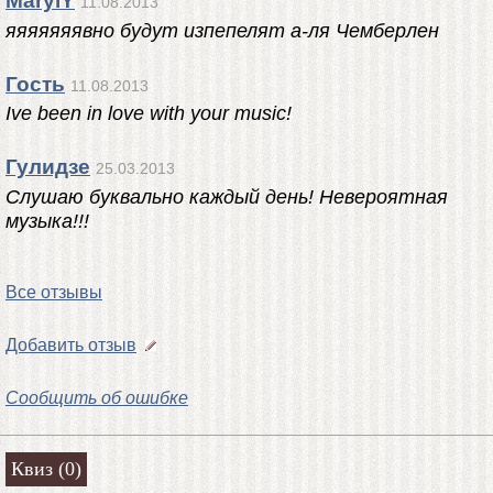
MarylY
11.08.2013
яяяяяяявно будут изпепелят а-ля Чемберлен
Гость
11.08.2013
Ive been in love with your music!
Гулидзе
25.03.2013
Слушаю буквально каждый день! Невероятная
музыка!!!
Все отзывы
Добавить отзыв
Сообщить об ошибке
Квиз (0)