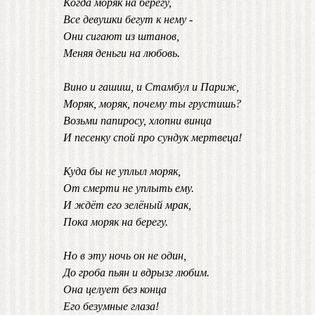
Когда моряк на берегу,
Все девушки бегут к нему -
Они сигают из штанов,
Меняя деньги на любовь.
Вино и гашиш, и Стамбул и Париж,
Моряк, моряк, почему ты грустишь?
Возьми папиросу, хлопни винца
И песенку спой про сундук мертвеца!
Куда бы не уплыл моряк,
От смерти не уплыть ему.
И ждёт его зелёный мрак,
Пока моряк на берегу.
Но в эту ночь он не один,
До гроба пьян и вдрызг любим.
Она целует без конца
Его безумные глаза!