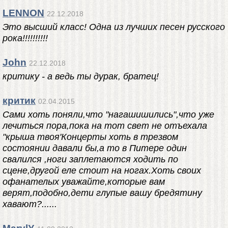
LENNON
22.12.2018
Это высший класс! Одна из лучших песен русского
рока! !!!!!!!!!
John
22.12.2018
критикy - а ведь ты дурак, братец!
критик
02.04.2015
Сами хоть поняли,что "нагашишились",что уже
лечиться пора,пока на тот свет не отъехала
"крыша твоя'Концерты хоть в трезвом
состоянии давали бы,а то в Питере один
свалился ,ноги заплетаются ходить по
сцене,другой еле стоит на ногах.Хоть своих
офанателых уважайте,которые вам
верят,подобно,дети глупые вашу бредятину
хавают?......