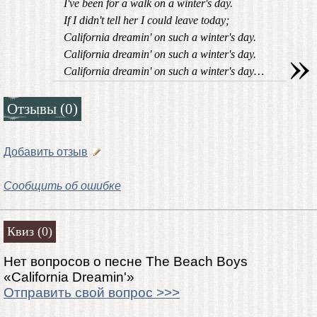
I've been for a walk on a winter's day.
If I didn't tell her I could leave today;
California dreamin' on such a winter's day.
»
California dreamin' on such a winter's day.
California dreamin' on such a winter's day…
Отзывы (0)
Добавить отзыв
Сообщить об ошибке
Квиз (0)
Нет вопросов о песне The Beach Boys
«California Dreamin'»
Отправить свой вопрос >>>