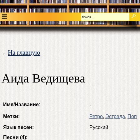
На главную
←
Аида Ведищева
Имя/Название:
-
Метки:
Ретро
,
Эстрада
,
Поп
Язык песен:
Русский
Песни (4):