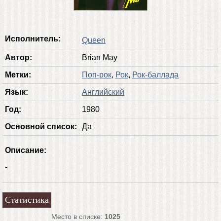
Исполнитель:
Queen
Автор:
Brian May
Метки:
Поп-рок
,
Рок
,
Рок-баллада
Язык:
Английский
Год:
1980
Основной список:
Да
Описание:
-
Статистика
Место в списке:
1025