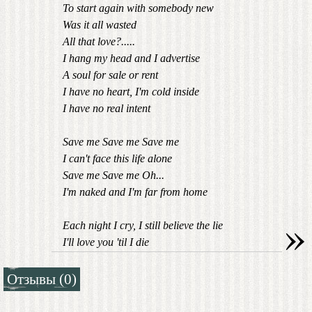
To start again with somebody new
Was it all wasted
All that love?.....
I hang my head and I advertise
A soul for sale or rent
I have no heart, I'm cold inside
I have no real intent
Save me Save me Save me
I can't face this life alone
Save me Save me Oh...
I'm naked and I'm far from home
»
Each night I cry, I still believe the lie
I'll love you 'til I die
Отзывы (0)