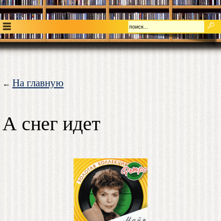
На главную
←
А снег идет