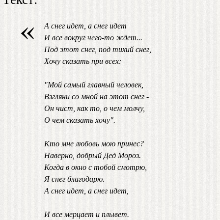
«
А снег идет, а снег идет
И все вокруг чего-то ждет...
Под этот снег, под тихий снег,
Хочу сказать при всех:
"Мой самый главный человек,
Взгляни со мной на этот снег -
Он чист, как то, о чем молчу,
О чем сказать хочу".
Кто мне любовь мою принес?
Наверно, добрый Дед Мороз.
Когда в окно с тобой смотрю,
Я снег благодарю.
А снег идет, а снег идет,
И все мерцает и плывет.