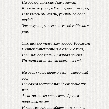
На другой стороне Земли зимой,
Как в июле у нас, в России, цветут луга,
И казалось бы, взять, уехать, да бог с
тобой,
Затоскуешь, запьешь и за год сойдешь с
ума.
Это только мальчикам города Тобольска
Снятся путешествия в дальние края,
И былые доблести Ермакова войска
Примеряют мальчики ночью на себя.
На дворе лишь начало века, четвертый
год,
И в своем государстве покоя давно уж
нет,
А нас опять на край света другим
помогать несет,
И кто совсем пропадает там, кто на