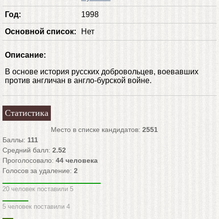
Год:
1998
Основной список:
Нет
Описание:
В основе история русских добровольцев, воевавших
против англичан в англо-бурской войне.
Статистика
Место в списке кандидатов:
2551
Баллы:
111
Средний балл:
2.52
Проголосовало:
44
человека
Голосов за удаление:
2
20 человек поставили 5
5 человек поставили 4