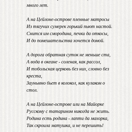
много лет.
А на Цейлоне-острове пленные матросы
Из тягучих сумерек горький пьют настой.
Снится им смородина, печки да откосы,
И до помешательства хочется домой.
А дорога обратная суток не меньше ста,
А вода в океане - соленая, как рассол,
И тобольская церковь без них, словно без
креста,
Заунывно бьет в колокол, как кулаком о
стол.
А на Цейлоне-острове или на Майорке
Русскому с татарином никогда не жить.
Родина есть родина - лапти да махорка,
Так скроила матушка, и не перешить!