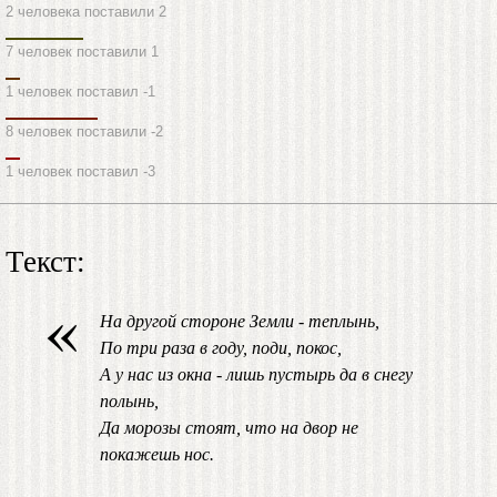
2 человека поставили 2
7 человек поставили 1
1 человек поставил -1
8 человек поставили -2
1 человек поставил -3
Текст:
«
На другой стороне Земли - теплынь,
По три раза в году, поди, покос,
А у нас из окна - лишь пустырь да в снегу
полынь,
Да морозы стоят, что на двор не
покажешь нос.