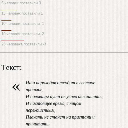
5 человек поставили 3
15 человек поставили 1
10 человек поставили -1
10 человек поставили -2
23 человека поставили -3
Текст:
«
Наш пароходик отходит в светлое
прошлое,
И половицы пути не успев отсчитать,
И настоящее время, с лицом
перекошенным,
Плакать не станет на пристани и
причитать.