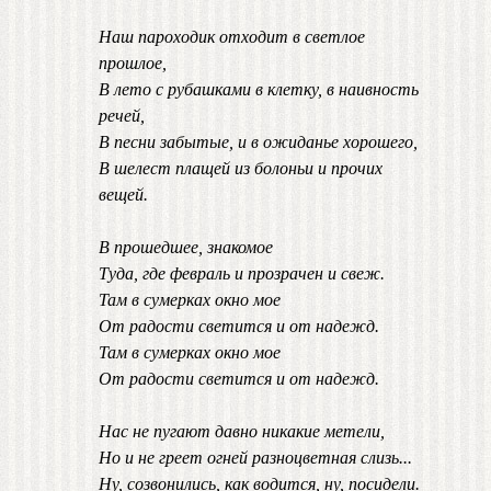
Наш пароходик отходит в светлое
прошлое,
В лето с рубашками в клетку, в наивность
речей,
В песни забытые, и в ожиданье хорошего,
В шелест плащей из болоньи и прочих
вещей.
В прошедшее, знакомое
Туда, где февраль и прозрачен и свеж.
Там в сумерках окно мое
От радости светится и от надежд.
Там в сумерках окно мое
От радости светится и от надежд.
Нас не пугают давно никакие метели,
Но и не греет огней разноцветная слизь...
Ну, созвонились, как водится, ну, посидели.