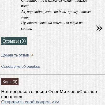
Странно, что и корвалол пахнет также
почти.
Ах, пароходик, хоть на день, прошу, отвези
меня,
»
Ну, отвези хоть на вечер, - за труд не
сочти.
Отзывы (0)
Добавить отзыв
Сообщить об ошибке
Квиз (0)
Нет вопросов о песне Олег Митяев «Светлое
прошлое»
Отправить свой вопрос >>>