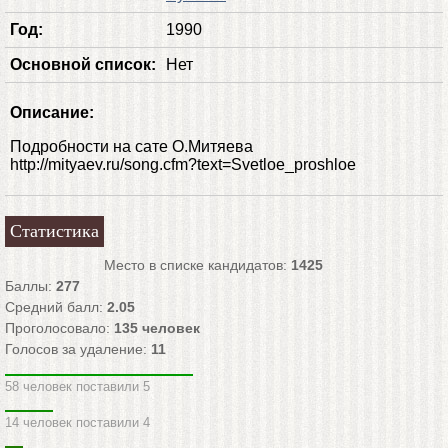
Год:
1990
Основной список:
Нет
Описание:
Подробности на сате О.Митяева
http://mityaev.ru/song.cfm?text=Svetloe_proshloe
Статистика
Место в списке кандидатов:
1425
Баллы:
277
Средний балл:
2.05
Проголосовало:
135
человек
Голосов за удаление:
11
58 человек поставили 5
14 человек поставили 4