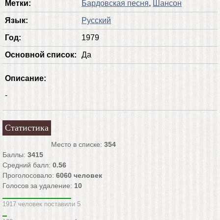
Метки:
Бардовская песня
,
Шансон
Язык:
Русский
Год:
1979
Основной список:
Да
Описание:
-
Статистика
Место в списке:
354
Баллы:
3415
Средний балл:
0.56
Проголосовало:
6060
человек
Голосов за удаление:
10
1917 человек поставили 5