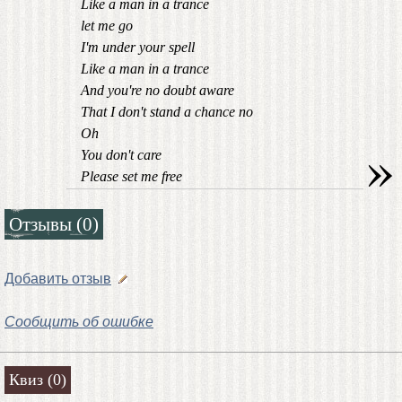
Like a man in a trance
let me go
I'm under your spell
Like a man in a trance
And you're no doubt aware
That I don't stand a chance no
Oh
»
You don't care
Please set me free
Отзывы (0)
Добавить отзыв
Сообщить об ошибке
Квиз (0)