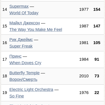
Supermax
—
14
1977
154
World Of Today
Майкл Джексон
—
15
1987
147
The Way You Make Me Feel
Рик Джеймс
—
16
1981
105
Super Freak
Принс
—
17
1984
91
When Doves Cry
Butterfly Temple
—
18
2010
73
Ворон/Смерть
Electric Light Orchestra
—
19
1976
22
So Fine