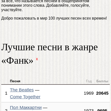
за все, что называется песней в общепринятом
понимании этого слова. Добавляйте, голосуйте,
участвуйте.
Добро пожаловать в мир 100 лучших песен всех времен!
Лучшие песни в жанре
«Фанк»
x
Песня
Год
Баллы
The Beatles
—
1
1969
20645
Come Together
Пол Маккартни
—
2
1973
9695