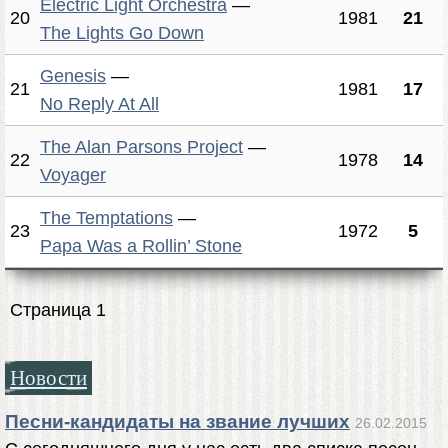
Electric Light Orchestra
—
20
1981
21
The Lights Go Down
Genesis
—
21
1981
17
No Reply At All
The Alan Parsons Project
—
22
1978
14
Voyager
The Temptations
—
23
1972
5
Papa Was a Rollin’ Stone
Страница 1
Новости
Песни-кандидаты на звание лучших
26.02.2015