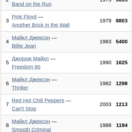
Band on the Run
Pink Floyd
—
3
1979
8803
Another Brick in the Wall
Майкл Джексон
—
4
1983
5400
Billie Jean
Джордж Майкл
—
5
1990
1625
Freedom 90
Майкл Джексон
—
6
1982
1298
Thriller
Red Hot Chili Peppers
—
7
2003
1213
Can't Stop
Майкл Джексон
—
8
1988
1194
Smooth Criminal