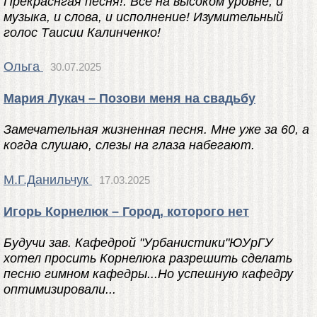
Прекраснгая песня!. Всё на высоком уровне, и
музыка, и слова, и исполнение! Изумительный
голос Таисии Калинченко!
Ольга
30.07.2025
Мария Лукач – Позови меня на свадьбу
Замечательная жизненная песня. Мне уже за 60, а
когда слушаю, слезы на глаза набегают.
М.Г.Данильчук
17.03.2025
Игорь Корнелюк – Город, которого нет
Будучи зав. Кафедрой "Урбанистики"ЮУрГУ
хотел просить Корнелюка разрешить сделать
песню гимном кафедры...Но успешную кафедру
оптимизировали...